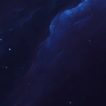
防反杀
NBA季后赛对阵出炉：湖人将对战掘金，焦点大
一触即发
2小时前
NBA专区
5小
🎮
关键？
LPL春季赛决赛：T1与BLG的巅峰对决谁能捧杯
1天前
电竞资讯
1