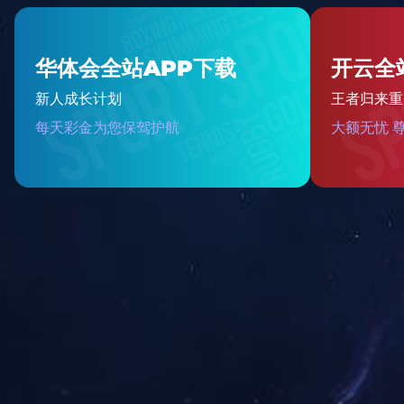
03-15 03:45
LIVE 72'
03-15 00:30
FT
03-15 00:00
FT
即时比分 - 篮球
NBA 常规赛
洛杉矶湖人
Q3
金州勇士
CBA 季后赛
辽宁本钢
广东东莞大益
Q4
今日赛程