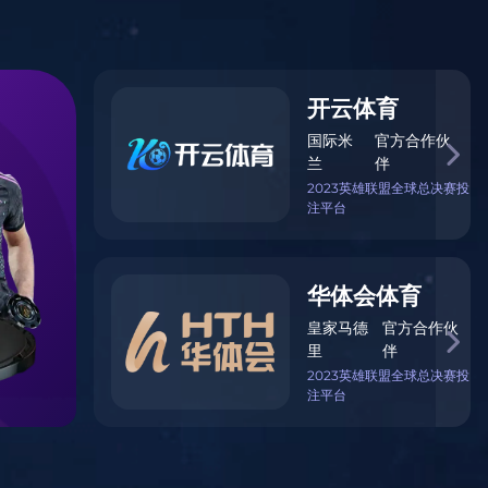
首页
足球
篮球
电竞
赛程
数据中心
英超积分榜
完整版 >
盖五
阿森纳
72分
1
英雄联
曼城
70分
2
利物浦
67分
3
维拉
63分
4
热刺
60分
5
联赛 >
热门球队
客队
巴塞罗那
利物浦