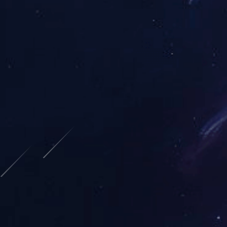
今天 19:35
山东高速
今天 22:00
尤文图斯
明天 02:45
阿森纳
赛事分析与热门资讯
⚽