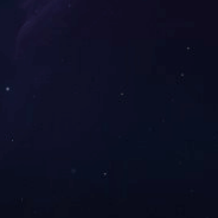
逻辑
果。对于资深球迷而言，比赛过程中的控球率、射门转化率、球
更能反映比赛的真实进程。例如，在一场足球比赛中，如果主队
对手仅有1次，这通常意味着主队掌控了场上局势。我们的数据中心
）是一个不可忽视的因素。某些球队之间存在“克星”关系，即便近
。通过我们的“赛事分析”板块，您可以一键查询任意两支球队过
细节，为您的观赛体验增添更多维度。
播
世界杯预选赛
CBA赛程
足球转会新闻
电竞比赛视频
百科