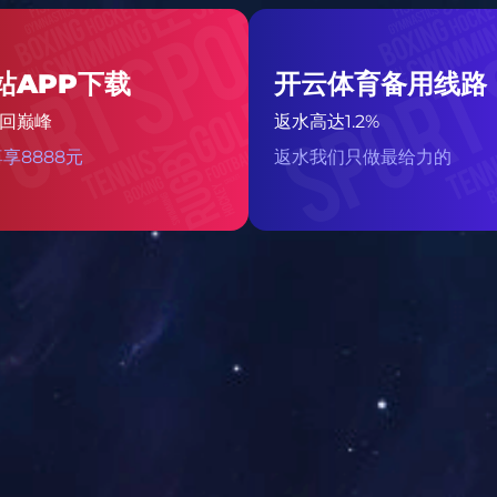
皇马
1
-
1
拜仁慕尼黑
3
-
0
多
AC米兰
0
-
2
国
NBA/CB
102
88
完整赛