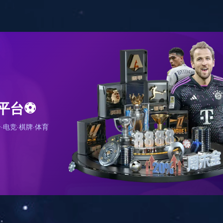
于为每一位体育迷提供最快速、最精准的实时比分数据。我们不仅覆
欧冠、世界杯等国际大赛，还深入NBA、CBA等篮球赛事，以及
赛果还是分析战术，这里都是您不可或缺的第一站。
查看全部
主队
比数
曼城
2
-
1