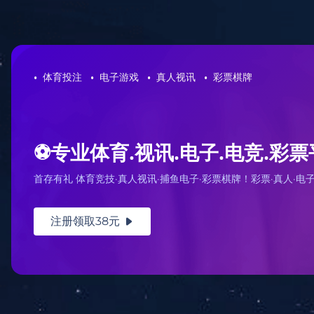
即时比分网
.com
欢迎来到即时比分网
即时比分网是全球领先的体育数据服务平台，致力
大足球联赛（英超、西甲、意甲、德甲、法甲）及
盟、DOTA2等主流电子竞技项目。无论您是关注
查看足球比分
查看篮球比分
即时比分 - 足球
时间
状态
03-15 03:45
LIVE 65'