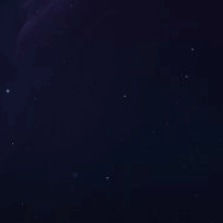
逻辑
果。对于资深球迷而言，比赛过程中的控球率、射门转化率、球
更能反映比赛的真实进程。例如，在一场足球比赛中，如果主队
对手仅有1次，这通常意味着主队掌控了场上局势。我们的数据中心
）是一个不可忽视的因素。某些球队之间存在“克星”关系，即便近
。通过我们的“赛事分析”板块，您可以一键查询任意两支球队过
细节，为您的观赛体验增添更多维度。
播
世界杯预选赛
CBA赛程
足球转会新闻
电竞比赛视频
百科