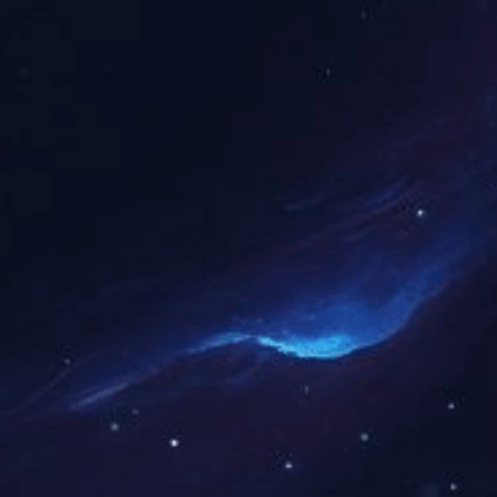
欧冠八强前瞻：皇马主场优势明显，曼城需
欧冠专区
📊
数据解析：为何本赛季的防守强度成为夺冠
数据中心