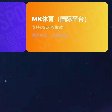
皇家马德里
巴萨
曼联
特蒙德
巴黎圣日耳曼
洛杉矶湖人
际米兰
波士顿凯尔特人
A直播 >
现役球星
 - 98
哈兰德
姆巴佩
 - 91
梅西
C罗
詹姆斯
程表 >