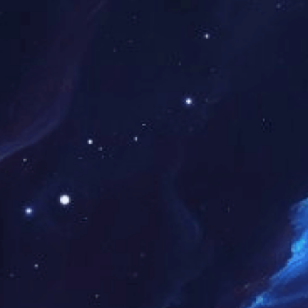
浙江
VS
那不
VS
切
VS
🏀