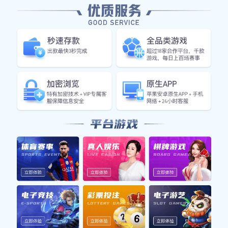
CBA 季后赛
88 - 91
辽宁本钢
广东东莞大益
Q4
今日赛程
完整赛程表 >
今天 19:35
山东高速
浙江稠州
VS
今天 22:00
尤文图斯
那不勒斯
VS
明天 02:45
阿森纳
切尔西
VS
赛事分析与热门资讯