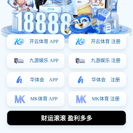
即时比分 - 足球
查看全部联赛 >
状态
比数
客队
LIVE 65'
2
-
1
利物浦
LIVE 72'
1
-
1
巴萨
FT
3
-
0
多特蒙德
FT
0
-
2
国际米兰
即时比分 - 篮球
NBA/CBA直播 >
NBA 常规赛
102 - 98
洛杉矶湖人
Q3
金州勇士