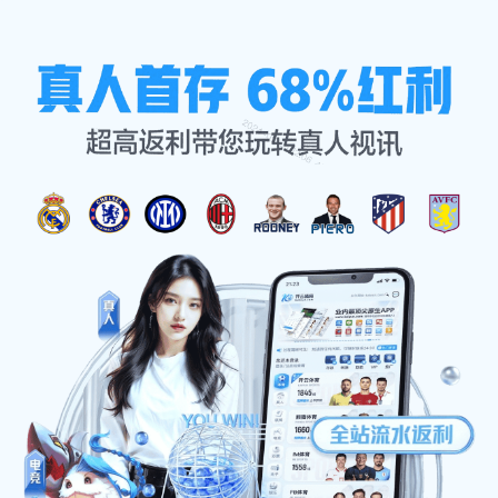
即时比分网
.com
首页
足球
篮球
电竞
赛程
数据中心
欢迎来到即时比分网
即时比分网是全球领先的体育数据服务平台，致力于为
每一位体育迷提供最快速、最精准的实时比分数据。我
们不仅覆盖五大足球联赛（英超、西甲、意甲、德甲、
法甲）及欧冠、世界杯等国际大赛，还深入NBA、CBA
等篮球赛事，以及英雄联盟、DOTA2等主流电子竞技项
目。无论您是关注赛果还是分析战术，这里都是您不可
或缺的第一站。
查看足球比分
查看篮球比分