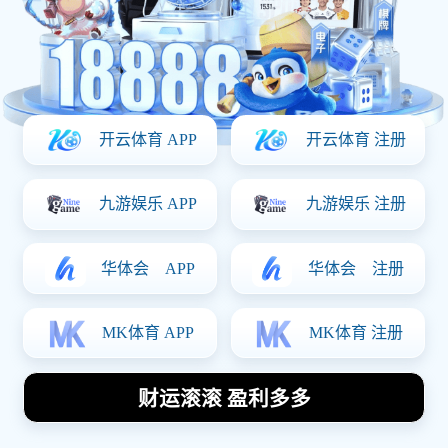
即时比分 - 足球
查看全部联赛 >
状态
比数
客队
LIVE 65'
2
-
1
利物浦
LIVE 72'
1
-
1
巴萨
FT
3
-
0
多特蒙德
FT
0
-
2
国际米兰
即时比分 - 篮球
NBA/CBA直播 >
NBA 常规赛
102 - 98
洛杉矶湖人
Q3
金州勇士